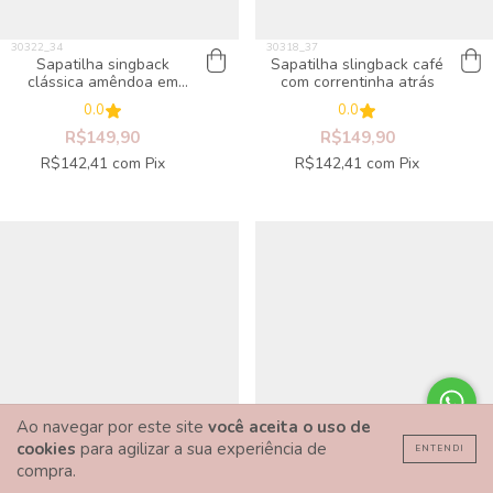
Sapatilha singback
Sapatilha slingback café
clássica amêndoa em
com correntinha atrás
croco
0.0
0.0
R$149,90
R$149,90
R$142,41
com
Pix
R$142,41
com
Pix
Ao navegar por este site
você aceita o uso de
cookies
para agilizar a sua experiência de
ENTENDI
compra.
Sapatilha slingback
Scarpin salto baixo