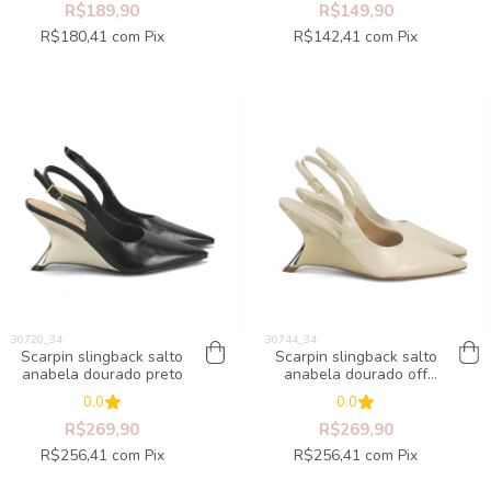
R$189,90
R$149,90
R$180,41
com
Pix
R$142,41
com
Pix
Scarpin slingback salto
Scarpin slingback salto
anabela dourado preto
anabela dourado off
white
0.0
0.0
R$269,90
R$269,90
R$256,41
com
Pix
R$256,41
com
Pix