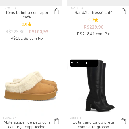
Tênis botinha com zíper
Sandália tressê café
café
0.0
0.0
R$229,90
R$229,90
R$160,93
R$218,41
com
Pix
R$152,88
com
Pix
50
%
OFF
Mule slipper de pelo com
Bota cano longo preta
camurça cappuccino
com salto grosso