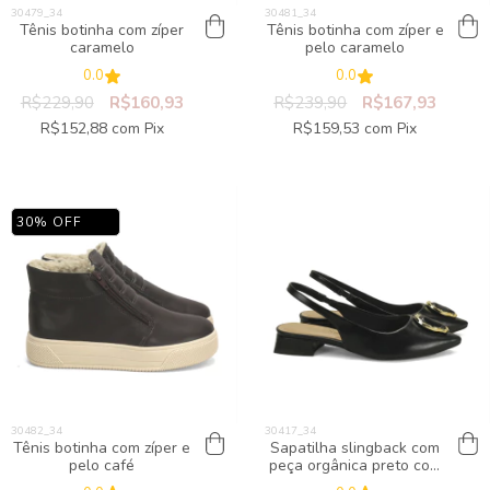
Tênis botinha com zíper
Tênis botinha com zíper e
caramelo
pelo caramelo
0.0
0.0
R$229,90
R$160,93
R$239,90
R$167,93
R$152,88
com
Pix
R$159,53
com
Pix
30
%
OFF
Tênis botinha com zíper e
Sapatilha slingback com
pelo café
peça orgânica preto com
ouro