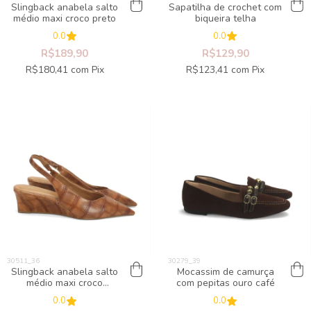
Slingback anabela salto
Sapatilha de crochet com
médio maxi croco preto
biqueira telha
0.0
0.0
R$189,90
R$129,90
R$180,41
com
Pix
R$123,41
com
Pix
Slingback anabela salto
Mocassim de camurça
médio maxi croco
com pepitas ouro café
caramelo
0.0
0.0