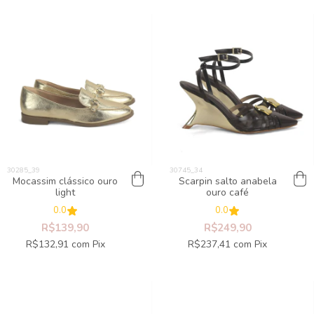
Mocassim clássico ouro
Scarpin salto anabela
light
ouro café
0.0
0.0
R$139,90
R$249,90
R$132,91
com
Pix
R$237,41
com
Pix