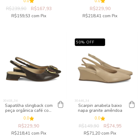
0.0
0.0
R$239,90
R$167,93
R$229,90
R$159,53
com
Pix
R$218,41
com
Pix
50
%
OFF
Sapatilha slingback com
Scarpin anabela baixo
peça orgânica café com
napa granite amêndoa
marsala
0.0
0.0
R$229,90
R$149,90
R$74,95
R$218,41
com
Pix
R$71,20
com
Pix