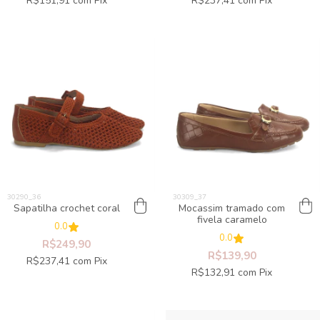
R$151,91
com
Pix
R$237,41
com
Pix
Sapatilha crochet coral
Mocassim tramado com
fivela caramelo
0.0
0.0
R$249,90
R$139,90
R$237,41
com
Pix
R$132,91
com
Pix