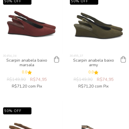
50
%
OFF
50
%
OFF
Scarpin anabela baixo
Scarpin anabela baixo
marsala
army
0.0
0.0
R$149,90
R$74,95
R$149,90
R$74,95
R$71,20
com
Pix
R$71,20
com
Pix
50
%
OFF