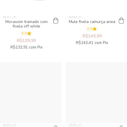
Mocassim tramado com
Mule fivela camurça areia
fivela off white
0.0
0.0
R$149,90
R$139,90
R$142,41
com
Pix
R$132,91
com
Pix