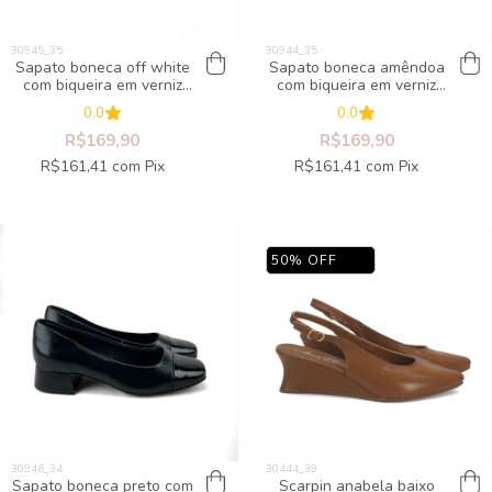
Sapato boneca off white
Sapato boneca amêndoa
com biqueira em verniz
com biqueira em verniz
preta & salto bloco
preta & salto bloco
0.0
0.0
R$169,90
R$169,90
R$161,41
com
Pix
R$161,41
com
Pix
50
%
OFF
Sapato boneca preto com
Scarpin anabela baixo