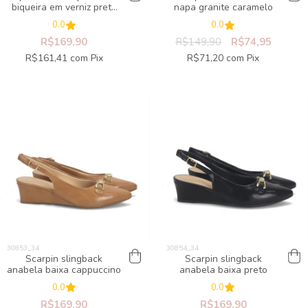
biqueira em verniz preta
napa granite caramelo
& salto bloco
0.0
0.0
R$169,90
R$149,90
R$74,95
R$161,41
com
Pix
R$71,20
com
Pix
Scarpin slingback
Scarpin slingback
anabela baixa cappuccino
anabela baixa preto
0.0
0.0
R$169,90
R$169,90