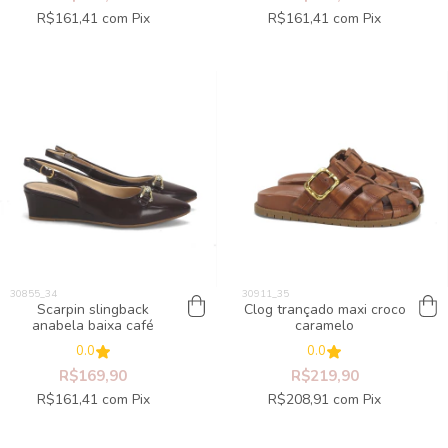
R$161,41
com
Pix
R$161,41
com
Pix
Scarpin slingback
Clog trançado maxi croco
anabela baixa café
caramelo
0.0
0.0
R$169,90
R$219,90
R$161,41
com
Pix
R$208,91
com
Pix