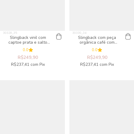
Slingback vinil com
Slingback com peça
captoe prata e salto
orgânica café com
acrílico
marsala
0.0
0.0
R$249,90
R$249,90
R$237,41
com
Pix
R$237,41
com
Pix