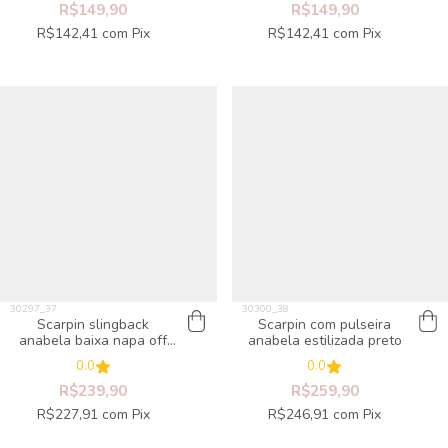
R$149,90
R$149,90
R$142,41
com
Pix
R$142,41
com
Pix
Scarpin slingback
Scarpin com pulseira
anabela baixa napa off
anabela estilizada preto
white
0.0
0.0
R$239,90
R$259,90
R$227,91
com
Pix
R$246,91
com
Pix