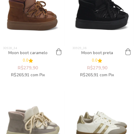
Moon boot caramelo
Moon boot preta
0.0
0.0
R$279,90
R$279,90
R$265,91
com
Pix
R$265,91
com
Pix