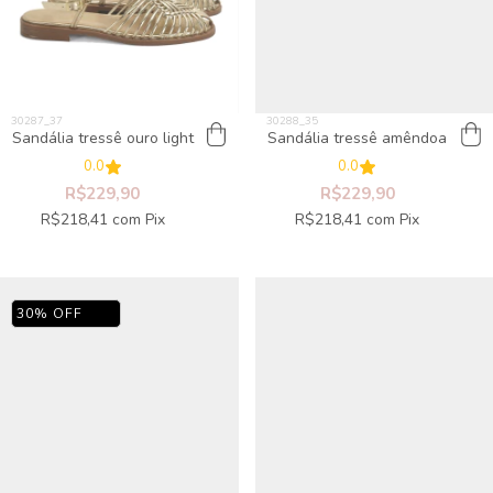
Sandália tressê ouro light
Sandália tressê amêndoa
0.0
0.0
R$229,90
R$229,90
R$218,41
com
Pix
R$218,41
com
Pix
30
%
OFF