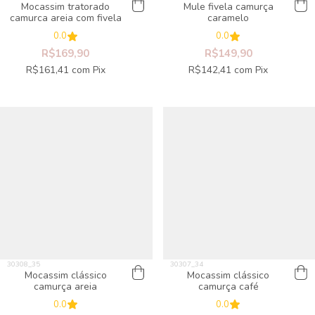
Mocassim tratorado
Mule fivela camurça
camurca areia com fivela
caramelo
0.0
0.0
R$169,90
R$149,90
R$161,41
com
Pix
R$142,41
com
Pix
Mocassim clássico
Mocassim clássico
camurça areia
camurça café
0.0
0.0