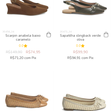
Scarpin anabela baixo
Sapatilha slingback verde
caramelo
oliva
0.0
0.0
R$149,90
R$74,95
R$99,90
R$71,20
com
Pix
R$94,91
com
Pix