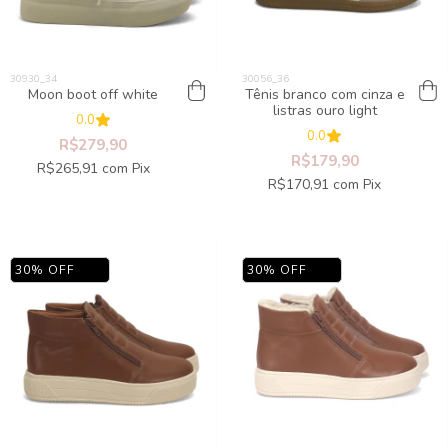
Moon boot off white
Tênis branco com cinza e
listras ouro light
0.0
0.0
R$279,90
R$179,90
R$265,91
com
Pix
R$170,91
com
Pix
30
%
OFF
30
%
OFF