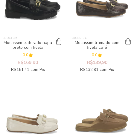
Mocassim tratorado napa
Mocassim tramado com
preto com fivela
fivela café
0.0
0.0
R$169,90
R$139,90
R$161,41
com
Pix
R$132,91
com
Pix