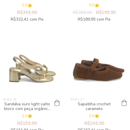
0.0
0.0
R$349,90
R$399,90
R$199,95
R$332,41
com
Pix
R$189,95
com
Pix
Sandália ouro light salto
Sapatilha crochet
bloco com peça orgânica
caramelo
ouro light
0.0
0.0
R$159,90
R$249,90