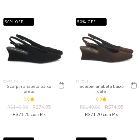
50
%
OFF
50
%
OFF
Scarpin anabela baixo
Scarpin anabela baixo
preto
café
0.0
0.0
R$149,90
R$74,95
R$149,90
R$74,95
R$71,20
com
Pix
R$71,20
com
Pix