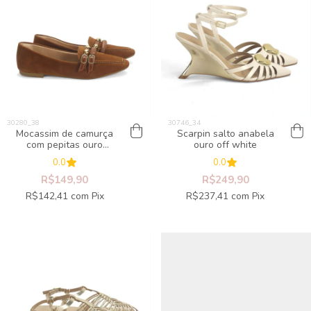
Mocassim de camurça
Scarpin salto anabela
com pepitas ouro
ouro off white
caramelo
0.0
0.0
R$149,90
R$249,90
R$142,41
com
Pix
R$237,41
com
Pix