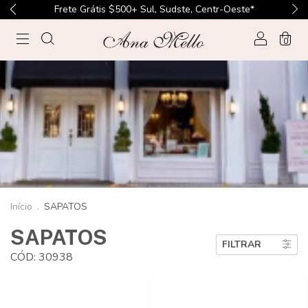
Frete Grátis $500+ Sul, Sudste, Centr-Oeste*
0
Início
.
SAPATOS
SAPATOS
FILTRAR
CÓD: 30938