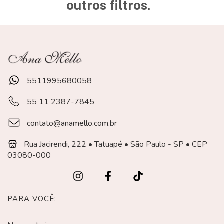
outros filtros.
5511995680058
55 11 2387-7845
contato@anamello.com.br
Rua Jacirendi, 222 • Tatuapé • São Paulo - SP • CEP
03080-000
PARA VOCÊ: