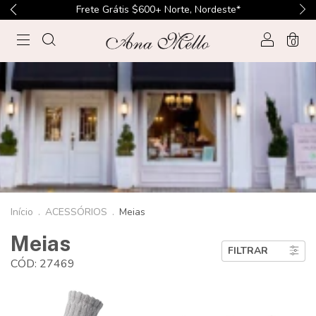
Frete Grátis $600+ Norte, Nordeste*
0
Início
.
ACESSÓRIOS
.
Meias
Meias
FILTRAR
CÓD: 27469