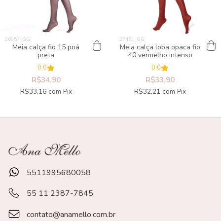
Meia calça fio 15 poá
Meia calça loba opaca fio
preta
40 vermelho intenso
0.0
0.0
R$34,90
R$33,90
R$33,16
com
Pix
R$32,21
com
Pix
5511995680058
55 11 2387-7845
contato@anamello.com.br