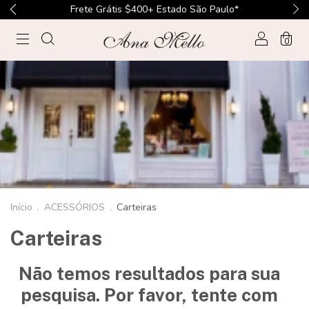
Frete Grátis $400+ Estado São Paulo*
0
Início
.
ACESSÓRIOS
.
Carteiras
Carteiras
Não temos resultados para sua
pesquisa. Por favor, tente com