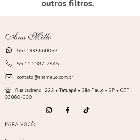
outros filtros.
5511995680058
55 11 2387-7845
contato@anamello.com.br
Rua Jacirendi, 222 • Tatuapé • São Paulo - SP • CEP
03080-000
PARA VOCÊ: