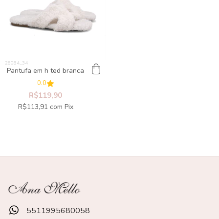
Pantufa em h ted branca
0.0
R$119,90
R$113,91
com
Pix
5511995680058