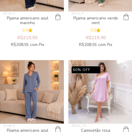
Pijama americano azul
Pijama americano verde
marinho
mint
0.0
0.0
R$219,90
R$219,90
R$208,91
com
Pix
R$208,91
com
Pix
60
%
OFF
Pijama americano azul
Camisetão rosa