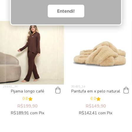
R$56,96
com
Pix
R$64,56
com
Pix
Entendi!
Pijama longo café
Pantufa em x pelo natural
0.0
0.0
R$199,90
R$149,90
R$189,91
com
Pix
R$142,41
com
Pix