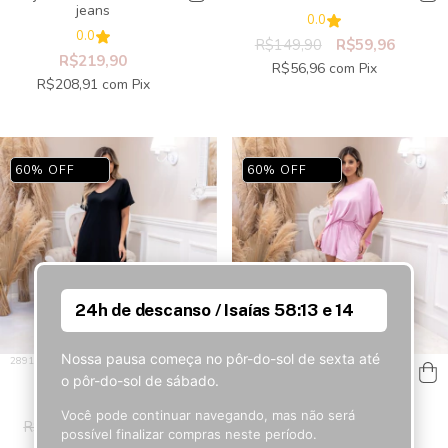
jeans
0.0
0.0
R$149,90
R$59,96
R$219,90
R$56,96
com
Pix
R$208,91
com
Pix
60
%
OFF
60
%
OFF
24h de descanso / Isaías 58:13 e 14
Nossa pausa começa no pôr-do-sol de sexta até
Camisetão preto
Conjunto shorts e blusa
o pôr-do-sol de sábado.
rosa
0.0
Você pode continuar navegando, mas não será
0.0
R$149,90
R$59,96
possível finalizar compras neste período.
R$169,90
R$67,96