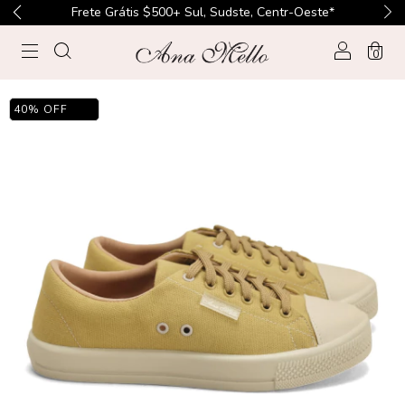
Frete Grátis $500+ Sul, Sudste, Centr-Oeste*
0
40
%
OFF