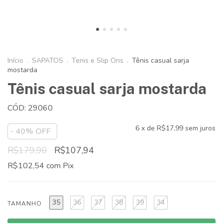
Início
.
SAPATOS
.
Tenis e Slip Ons
.
Tênis casual sarja
mostarda
Tênis casual sarja mostarda
CÓD: 29060
6
x de
R$17,99
sem juros
-
40
% OFF
R$179,90
R$107,94
R$102,54
com
Pix
35
36
37
38
39
34
TAMANHO