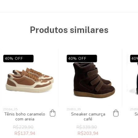
Produtos similares
40
%
OFF
40
%
OFF
40
Tênis boho caramelo
Sneaker camurça
S
com areia
café
R$229,90
R$339,90
R$137,94
R$203,94