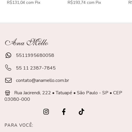
R$131,04
com
Pix
R$193,74
com
Pix
R
5511995680058
55 11 2387-7845
contato@anamello.com.br
Rua Jacirendi, 222 • Tatuapé • São Paulo - SP • CEP
03080-000
PARA VOCÊ: