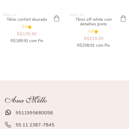
Tênis confort dourado
Tênis off white com
detalhes preto
0.0
0.0
R$199,90
R$219,90
R$189,91
com
Pix
R$208,91
com
Pix
5511995680058
55 11 2387-7845