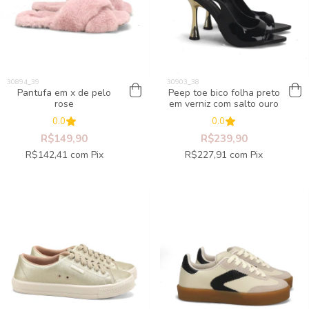
Pantufa em x de pelo
Peep toe bico folha preto
rose
em verniz com salto ouro
0.0
0.0
R$149,90
R$239,90
R$142,41
com
Pix
R$227,91
com
Pix