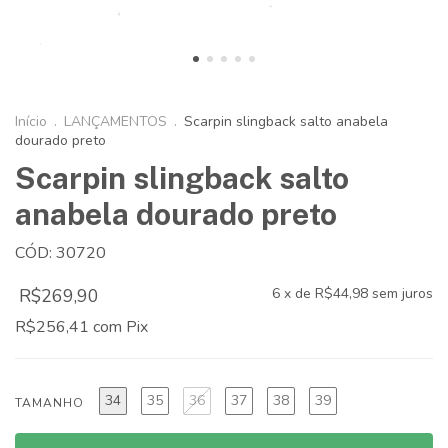
Início
.
LANÇAMENTOS
.
Scarpin slingback salto anabela
dourado preto
Scarpin slingback salto
anabela dourado preto
CÓD: 30720
R$269,90
6
x de
R$44,98
sem juros
R$256,41
com
Pix
34
35
36
37
38
39
TAMANHO