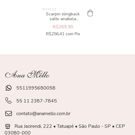
Scarpin slingback
salto anabela
dourado off white
R$269,90
R$256,41
com
Pix
5511995680058
55 11 2387-7845
contato@anamello.com.br
Rua Jacirendi, 222 • Tatuapé • São Paulo - SP • CEP
03080-000