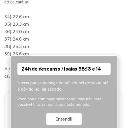
ao calcanhar.
34) 22,6 cm
35) 23,3 cm
36) 24,0 cm
37) 24,6 cm
38) 25,3 cm
39) 26,6 cm
A medida da tabela é referente ao espaço interno do
24h de descanso / Isaías 58:13 e 14
calçado, destinado a acomodação do pé.
Nossa pausa começa no pôr-do-sol de sexta até
o pôr-do-sol de sábado.
Você pode continuar navegando, mas não será
possível finalizar compras neste período.
Seja o primeiro a avaliar este produto!
Entendi!
Que tal ser o primeiro a contar o que achou? Sua
opinião pode ajudar outros clientes.