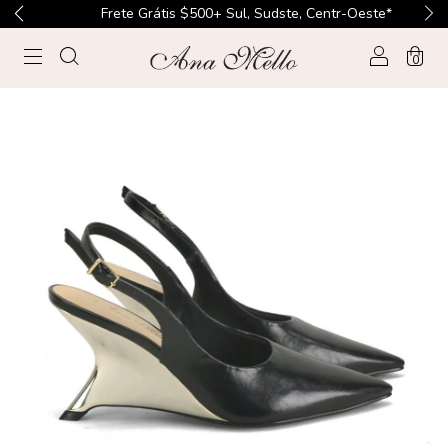
Frete Grátis $500+ Sul, Sudste, Centr-Oeste*
0