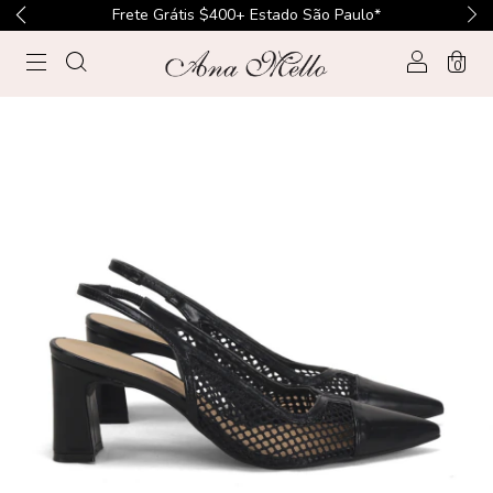
Frete Grátis $400+ Estado São Paulo*
0