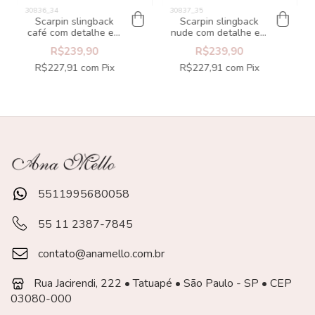
Scarpin slingback
Scarpin slingback
café com detalhe em
nude com detalhe em
crochê
crochê
R$239,90
R$239,90
R$227,91
com
Pix
R$227,91
com
Pix
5511995680058
55 11 2387-7845
contato@anamello.com.br
Rua Jacirendi, 222 • Tatuapé • São Paulo - SP • CEP
03080-000