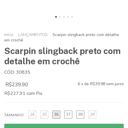
Início
.
LANÇAMENTOS
.
Scarpin slingback preto com detalhe
em crochê
Scarpin slingback preto com
detalhe em crochê
CÓD: 30835
R$239,90
6
x de
R$39,98
sem juros
R$227,91
com
Pix
34
35
36
37
38
39
TAMANHO