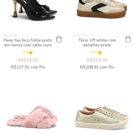
Peep toe bico folha preto
Tênis off white com
em verniz com salto ouro
detalhes preto
0.0
0.0
R$239,90
R$219,90
R$227,91
com
Pix
R$208,91
com
Pix