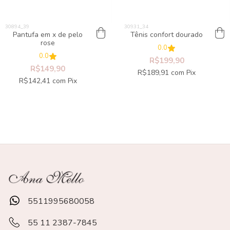
Pantufa em x de pelo
Tênis confort dourado
rose
0.0
0.0
R$199,90
R$149,90
R$189,91
com
Pix
R$142,41
com
Pix
5511995680058
55 11 2387-7845