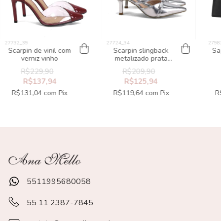
Scarpin de vinil com
Scarpin slingback
Sa
verniz vinho
metalizado prata
salto fino
R$229,90
R$209,90
R$137,94
R$125,94
R$131,04
com
Pix
R$119,64
com
Pix
R
5511995680058
55 11 2387-7845