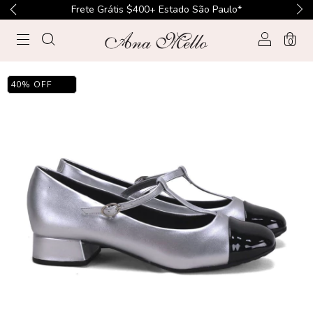
o Paulo*
Frete Grátis $500+ Sul, Sudste, C
0
40
%
OFF