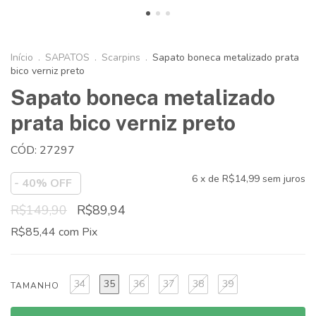
Início
.
SAPATOS
.
Scarpins
.
Sapato boneca metalizado prata
bico verniz preto
Sapato boneca metalizado
prata bico verniz preto
CÓD: 27297
6
x de
R$14,99
sem juros
-
40
% OFF
R$149,90
R$89,94
R$85,44
com
Pix
34
35
36
37
38
39
TAMANHO