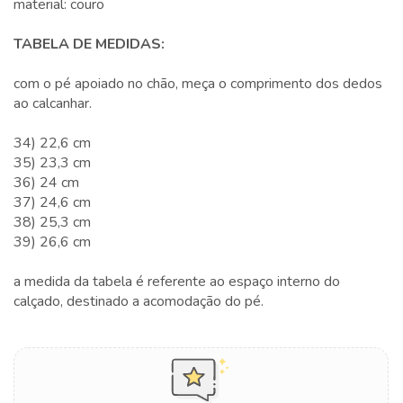
material: couro
TABELA DE MEDIDAS:
com o pé apoiado no chão, meça o comprimento dos dedos
ao calcanhar.
34) 22,6 cm
35) 23,3 cm
36) 24 cm
37) 24,6 cm
38) 25,3 cm
39) 26,6 cm
a medida da tabela é referente ao espaço interno do
calçado, destinado a acomodação do pé.