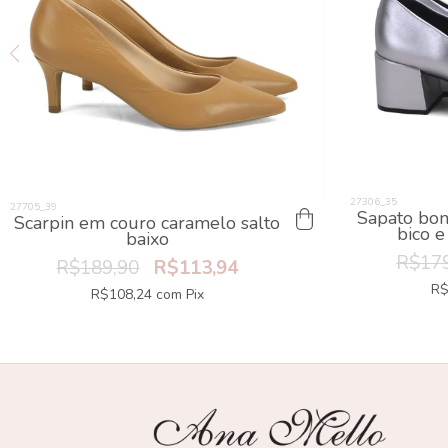
Sapato bon
Scarpin em couro caramelo salto
bico e
baixo
R$179
R$189,90
R$113,94
R$
R$108,24
com
Pix