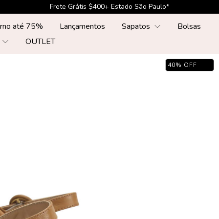
Frete Grátis $500+ Sul, Sudste, Centr-Oeste*
erno até 75%
Lançamentos
Sapatos
Bolsas
r
OUTLET
40
%
OFF