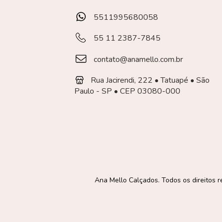
5511995680058
55 11 2387-7845
contato@anamello.com.br
Rua Jacirendi, 222 • Tatuapé • São
Paulo - SP • CEP 03080-000
Ana Mello Calçados. Todos os direitos 