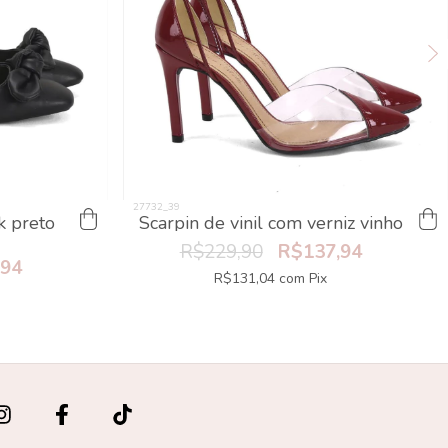
k preto
Scarpin de vinil com verniz vinho
R$229,90
R$137,94
,94
R$131,04
com
Pix