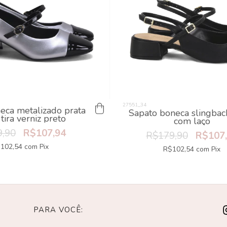
eca metalizado prata
Sapato boneca slingbac
 tira verniz preto
com laço
,90
R$107,94
R$179,90
R$107
102,54
com
Pix
R$102,54
com
Pix
PARA VOCÊ: