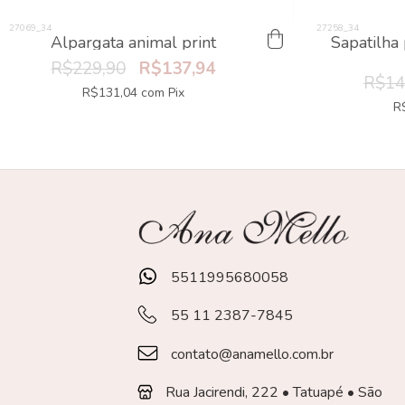
Alpargata animal print
Sapatilha 
R$229,90
R$137,94
R$14
R$131,04
com
Pix
R
5511995680058
55 11 2387-7845
contato@anamello.com.br
Rua Jacirendi, 222 • Tatuapé • São