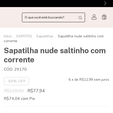
0
Início
.
SAPATOS
.
Sapatilhas
.
Sapatilha nude saltinho com
corrente
Sapatilha nude saltinho com
corrente
CÓD: 29170
6
x de
R$12,99
sem juros
-
40
% OFF
R$129,90
R$77,94
R$74,04
com
Pix