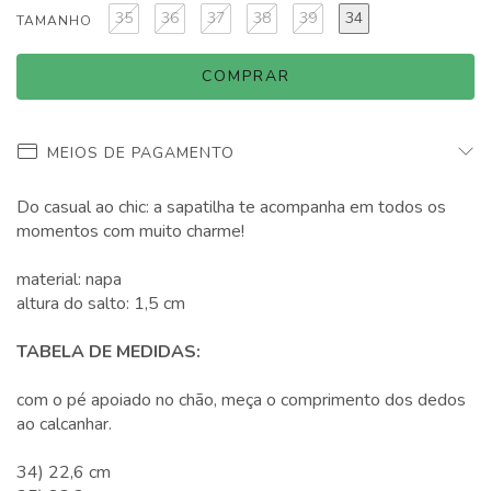
35
36
37
38
39
34
TAMANHO
MEIOS DE PAGAMENTO
Do casual ao chic: a sapatilha te acompanha em todos os
momentos com muito charme!
material: napa
altura do salto: 1,5 cm
TABELA DE MEDIDAS:
com o pé apoiado no chão, meça o comprimento dos dedos
ao calcanhar.
34) 22,6 cm