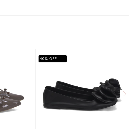
40
%
OFF