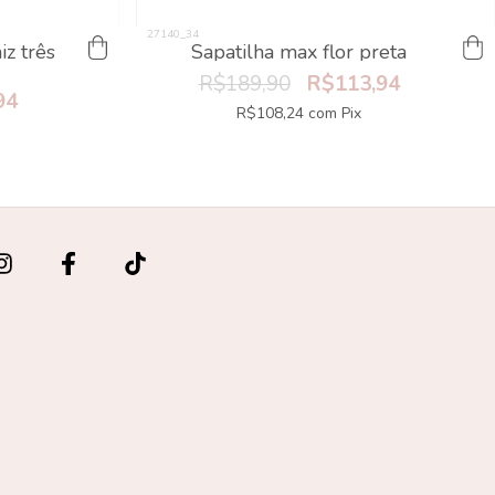
iz três
Sapatilha max flor preta
R$189,90
R$113,94
94
R$108,24
com
Pix