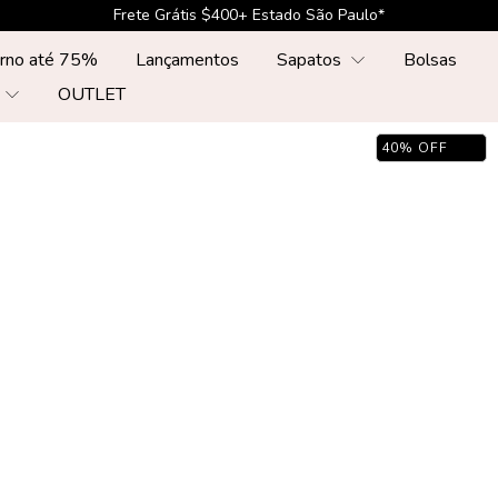
Frete Grátis $500+ Sul, Sudste, Centr-Oeste*
erno até 75%
Lançamentos
Sapatos
Bolsas
r
OUTLET
40
%
OFF