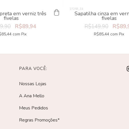
preta em verniz três
Sapatilha cinza em vern
fivelas
fivelas
9,90
R$89,94
R$149,90
R$89,
$85,44
com
Pix
R$85,44
com
Pix
PARA VOCÊ:
Nossas Lojas
A Ana Mello
Meus Pedidos
Regras Promoções*