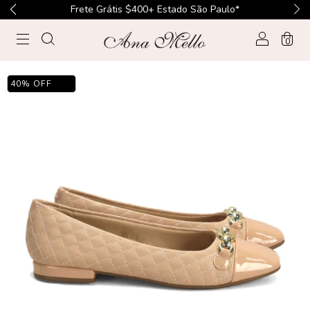
Frete Grátis $400+ Estado São Paulo*
0
40
%
OFF