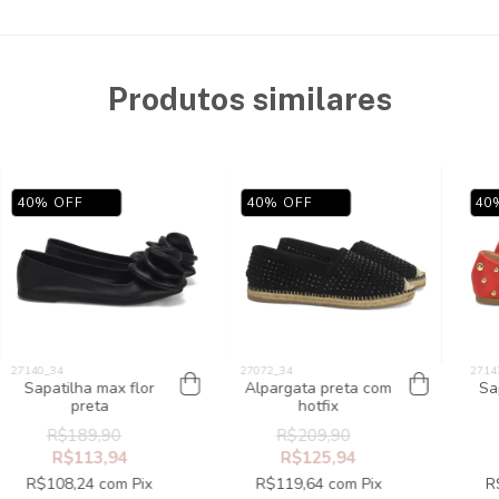
Produtos similares
40
%
OFF
40
%
OFF
40
Sapatilha max flor
Alpargata preta com
Sa
preta
hotfix
R$189,90
R$209,90
R$113,94
R$125,94
R$108,24
com
Pix
R$119,64
com
Pix
R