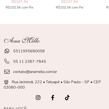
R$107,94
R$107,94
R$102,54
com
Pix
R$102,54
com
Pix
R
5511995680058
55 11 2387-7845
contato@anamello.com.br
Rua Jacirendi, 222 • Tatuapé • São Paulo - SP • CEP
03080-000
PARA VOCÊ: