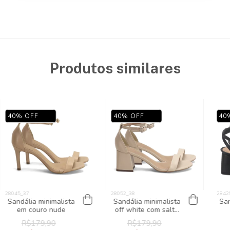
Produtos similares
40
%
OFF
40
%
OFF
40
Sandália minimalista
Sandália minimalista
San
em couro nude
off white com salto
médio bloco
R$179,90
R$179,90