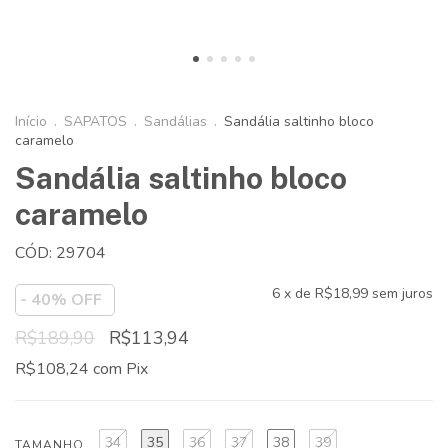
Início
.
SAPATOS
.
Sandálias
.
Sandália saltinho bloco
caramelo
Sandália saltinho bloco
caramelo
CÓD: 29704
6
x de
R$18,99
sem juros
-
40
% OFF
R$189,90
R$113,94
R$108,24
com
Pix
34
35
36
37
38
39
TAMANHO