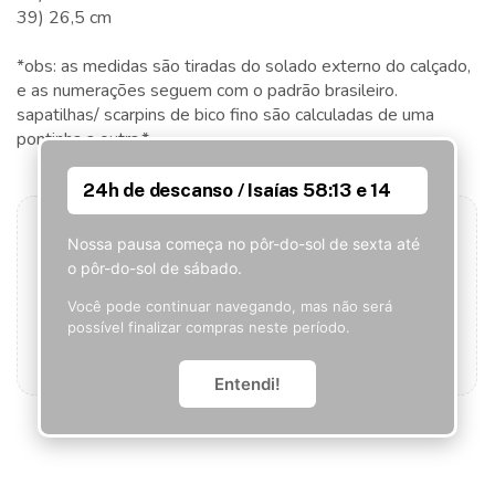
39) 26,5 cm
*obs: as medidas são tiradas do solado externo do calçado,
e as numerações seguem com o padrão brasileiro.
sapatilhas/ scarpins de bico fino são calculadas de uma
pontinha a outra.*
24h de descanso / Isaías 58:13 e 14
Nossa pausa começa no pôr-do-sol de sexta até
o pôr-do-sol de sábado.
Seja o primeiro a avaliar este produto!
Você pode continuar navegando, mas não será
Que tal ser o primeiro a contar o que achou? Sua
possível finalizar compras neste período.
opinião pode ajudar outros clientes.
Adicionar avaliação
Entendi!