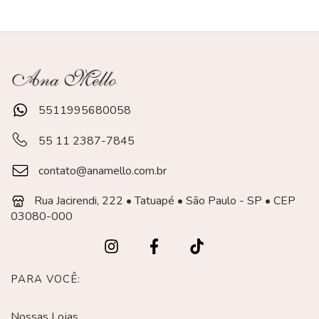
5511995680058
55 11 2387-7845
contato@anamello.com.br
Rua Jacirendi, 222 • Tatuapé • São Paulo - SP • CEP
03080-000
PARA VOCÊ:
Nossas Lojas