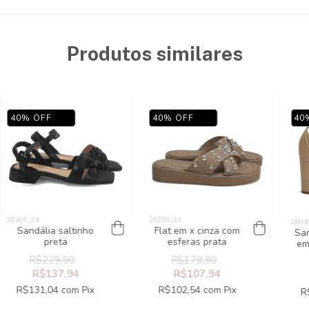
Produtos similares
40
%
OFF
40
%
OFF
40
Sandália saltinho
Flat em x cinza com
San
preta
esferas prata
em
R$229,90
R$179,90
R$137,94
R$107,94
R$131,04
com
Pix
R$102,54
com
Pix
R