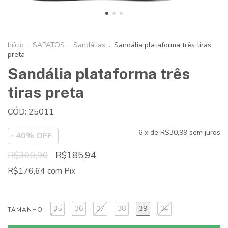
Início
.
SAPATOS
.
Sandálias
.
Sandália plataforma três tiras
preta
Sandália plataforma três
tiras preta
CÓD: 25011
6
x de
R$30,99
sem juros
-
40
% OFF
R$309,90
R$185,94
R$176,64
com
Pix
35
36
37
38
39
34
TAMANHO