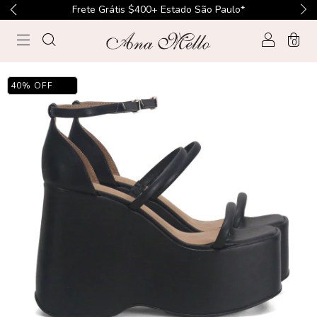
Frete Grátis $400+ Estado São Paulo*
0
40
%
OFF