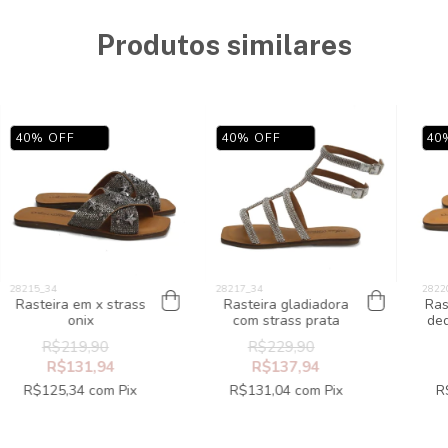
Produtos similares
40
%
OFF
40
%
OFF
40
Rasteira em x strass
Rasteira gladiadora
Ras
onix
com strass prata
ded
R$219,90
R$229,90
R$131,94
R$137,94
R$125,34
com
Pix
R$131,04
com
Pix
R