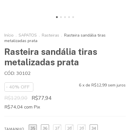
Início
.
SAPATOS
.
Rasteiras
.
Rasteira sandália tiras
metalizadas prata
Rasteira sandália tiras
metalizadas prata
CÓD: 30102
6
x de
R$12,99
sem juros
-
40
% OFF
R$129,90
R$77,94
R$74,04
com
Pix
35
36
37
38
39
34
TAMANHO