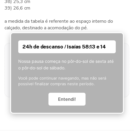
38) 25,3 cm
39) 26,6 cm
a medida da tabela é referente ao espaço interno do
calçado, destinado a acomodação do pé.
24h de descanso / Isaías 58:13 e 14
Nossa pausa começa no pôr-do-sol de sexta até
Seja o primeiro a avaliar este produto!
o pôr-do-sol de sábado.
Que tal ser o primeiro a contar o que achou? Sua
Você pode continuar navegando, mas não será
opinião pode ajudar outros clientes.
possível finalizar compras neste período.
Adicionar avaliação
Entendi!