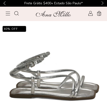
Frete Grátis $400+ Estado São Paulo*
0
40
%
OFF