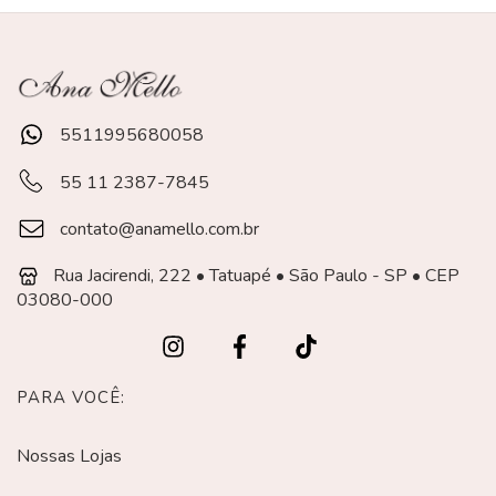
5511995680058
55 11 2387-7845
contato@anamello.com.br
Rua Jacirendi, 222 • Tatuapé • São Paulo - SP • CEP
03080-000
PARA VOCÊ:
Nossas Lojas