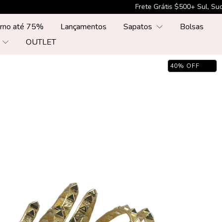
Frete Grátis $500+ Sul, Sudste, Centr-Oeste*
erno até 75%
Lançamentos
Sapatos
Bolsas
r
OUTLET
40
%
OFF