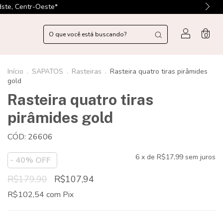
0
Início
.
SAPATOS
.
Rasteiras
.
Rasteira quatro tiras pirâmides
gold
Rasteira quatro tiras
pirâmides gold
CÓD: 26606
6
x de
R$17,99
sem juros
-
40
% OFF
R$179,90
R$107,94
R$102,54
com
Pix