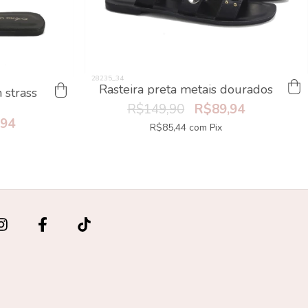
Rasteira preta metais dourados
 strass
R$149,90
R$89,94
,94
R$85,44
com
Pix