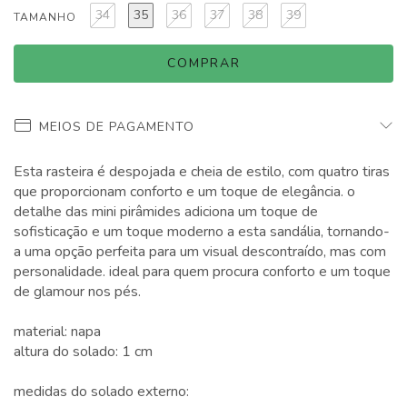
34
35
36
37
38
39
TAMANHO
MEIOS DE PAGAMENTO
Esta rasteira é despojada e cheia de estilo, com quatro tiras
que proporcionam conforto e um toque de elegância. o
detalhe das mini pirâmides adiciona um toque de
sofisticação e um toque moderno a esta sandália, tornando-
a uma opção perfeita para um visual descontraído, mas com
personalidade. ideal para quem procura conforto e um toque
de glamour nos pés.
material: napa
altura do solado: 1 cm
medidas do solado externo: