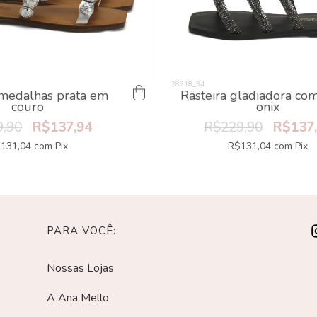
 medalhas prata em
Rasteira gladiadora com
couro
onix
,90
R$137,94
R$229,90
R$137
131,04
com
Pix
R$131,04
com
Pix
PARA VOCÊ:
Nossas Lojas
A Ana Mello