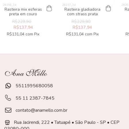
Rasteira mix esferas
Rasteira gladiadora
Ra
preta em couro
com strass prata
R$229,90
R$229,90
R$137,94
R$137,94
R$131,04
com
Pix
R$131,04
com
Pix
R
5511995680058
55 11 2387-7845
contato@anamello.com.br
Rua Jacirendi, 222 • Tatuapé • São Paulo - SP • CEP
03080-000