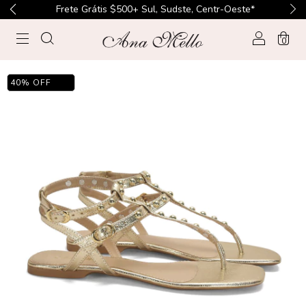
Frete Grátis $500+ Sul, Sudste, Centr-Oeste*
0
40
%
OFF