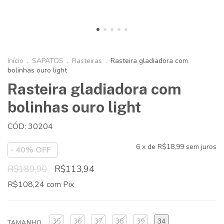
Início
.
SAPATOS
.
Rasteiras
.
Rasteira gladiadora com
bolinhas ouro light
Rasteira gladiadora com
bolinhas ouro light
CÓD: 30204
6
x de
R$18,99
sem juros
-
40
% OFF
R$189,90
R$113,94
R$108,24
com
Pix
35
36
37
38
39
34
TAMANHO