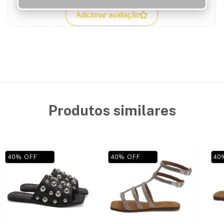
Adicionar avaliação
Produtos similares
40
%
OFF
40
%
OFF
40