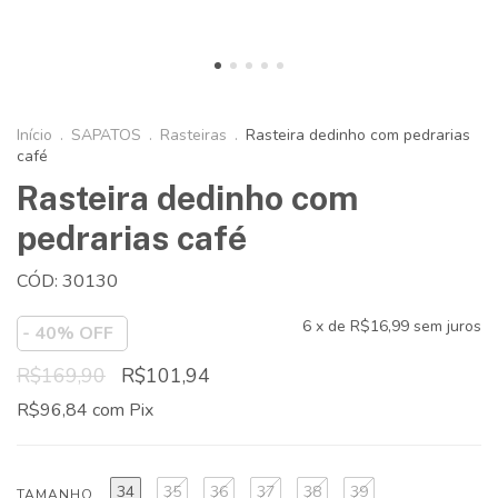
Início
.
SAPATOS
.
Rasteiras
.
Rasteira dedinho com pedrarias
café
Rasteira dedinho com
pedrarias café
CÓD: 30130
6
x de
R$16,99
sem juros
-
40
% OFF
R$169,90
R$101,94
R$96,84
com
Pix
34
35
36
37
38
39
TAMANHO