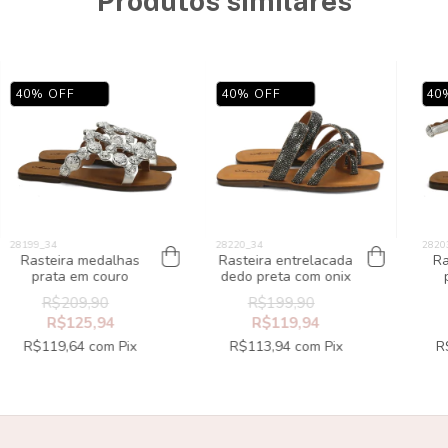
Produtos similares
40
%
OFF
40
%
OFF
40
Rasteira medalhas
Rasteira entrelacada
Ra
prata em couro
dedo preta com onix
R$209,90
R$199,90
R$125,94
R$119,94
R$119,64
com
Pix
R$113,94
com
Pix
R