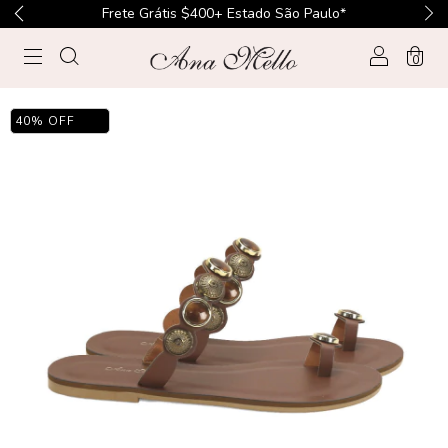
Frete Grátis $400+ Estado São Paulo*
0
40
%
OFF