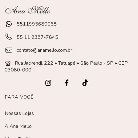
5511995680058
55 11 2387-7845
contato@anamello.com.br
Rua Jacirendi, 222 • Tatuapé • São Paulo - SP • CEP
03080-000
PARA VOCÊ:
Nossas Lojas
A Ana Mello