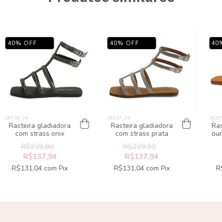
40
%
OFF
40
%
OFF
40
Rasteira gladiadora
Rasteira gladiadora
Ras
com strass onix
com strass prata
our
R$229,90
R$229,90
R$137,94
R$137,94
R$131,04
com
Pix
R$131,04
com
Pix
R