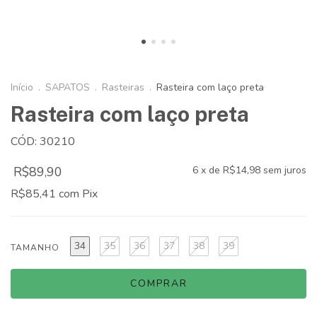
Início
.
SAPATOS
.
Rasteiras
.
Rasteira com laço preta
Rasteira com laço preta
CÓD: 30210
R$89,90
6
x de
R$14,98
sem juros
R$85,41
com
Pix
34
35
36
37
38
39
TAMANHO