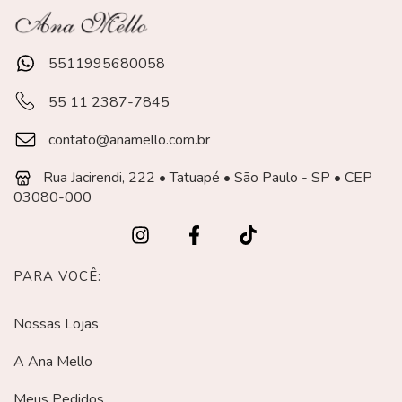
5511995680058
55 11 2387-7845
contato@anamello.com.br
Rua Jacirendi, 222 • Tatuapé • São Paulo - SP • CEP
03080-000
PARA VOCÊ:
Nossas Lojas
A Ana Mello
Meus Pedidos