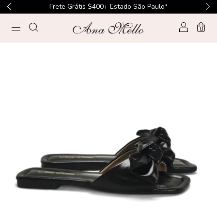
Frete Grátis $400+ Estado São Paulo*
0