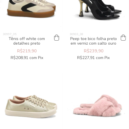
Tênis off white com
Peep toe bico folha preto
detalhes preto
em verniz com salto ouro
R$219,90
R$239,90
R$208,91
com
Pix
R$227,91
com
Pix