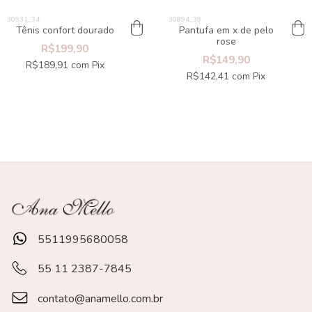
Tênis confort dourado
Pantufa em x de pelo
rose
R$199,90
R$149,90
R$189,91
com
Pix
R$142,41
com
Pix
5511995680058
55 11 2387-7845
contato@anamello.com.br