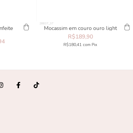
nfeite
Mocassim em couro ouro light
R$189,90
94
R$180,41
com
Pix