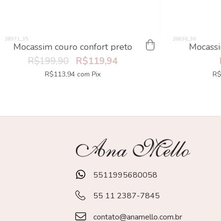
Mocassim couro confort preto
Mocass
R$199,90
R$119,94
R$113,94
com
Pix
R$
5511995680058
55 11 2387-7845
contato@anamello.com.br