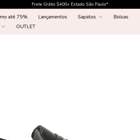
Frete Grátis $500+ Sul, Sudste, Centr-Oeste*
erno até 75%
Lançamentos
Sapatos
Bolsas
r
OUTLET