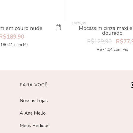
im em couro nude
Mocassim cinza maxi e
dourado
R$189,90
R$129,90
R$77,
180,41
com
Pix
R$74,04
com
Pix
PARA VOCÊ:
Nossas Lojas
A Ana Mello
Meus Pedidos