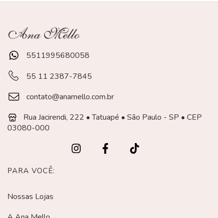
5511995680058
55 11 2387-7845
contato@anamello.com.br
Rua Jacirendi, 222 • Tatuapé • São Paulo - SP • CEP
03080-000
PARA VOCÊ:
Nossas Lojas
A Ana Mello