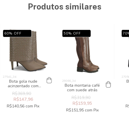
Produtos similares
60
%
OFF
50
%
OFF
70
Bota gola nude
B
Bota montaria café
acinzentado com
com suede atrás
tachas
R$369,90
R$319,90
R$147,96
R$159,95
R$140,56
com
Pix
R
R$151,95
com
Pix