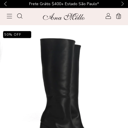
Frete Grátis $400+ Estado São Paulo*
0
50
%
OFF