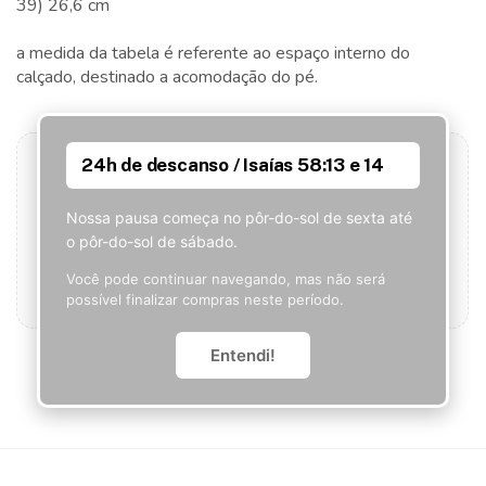
39) 26,6 cm
a medida da tabela é referente ao espaço interno do
calçado, destinado a acomodação do pé.
24h de descanso / Isaías 58:13 e 14
Nossa pausa começa no pôr-do-sol de sexta até
Seja o primeiro a avaliar este produto!
o pôr-do-sol de sábado.
Que tal ser o primeiro a contar o que achou? Sua
opinião pode ajudar outros clientes.
Você pode continuar navegando, mas não será
possível finalizar compras neste período.
Adicionar avaliação
Entendi!