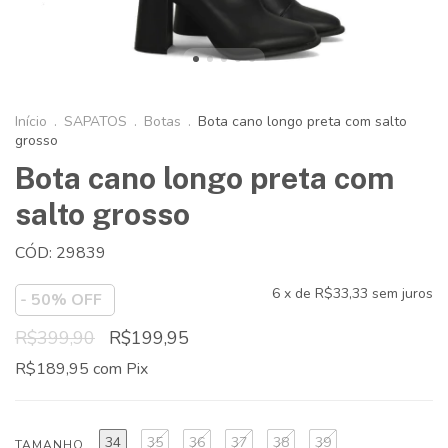
Início
.
SAPATOS
.
Botas
.
Bota cano longo preta com salto
grosso
Bota cano longo preta com
salto grosso
CÓD: 29839
6
x de
R$33,33
sem juros
-
50
% OFF
R$399,90
R$199,95
R$189,95
com
Pix
34
35
36
37
38
39
TAMANHO