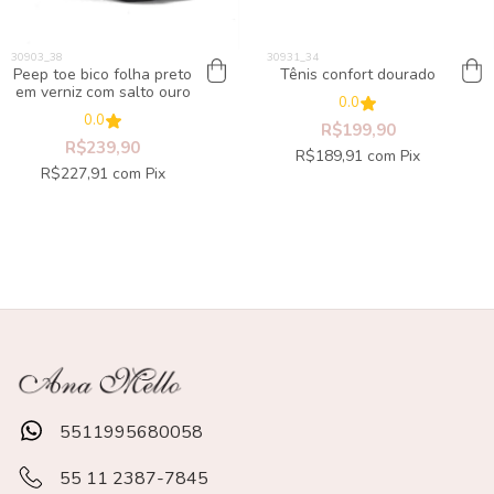
Peep toe bico folha preto
Tênis confort dourado
em verniz com salto ouro
0.0
0.0
R$199,90
R$239,90
R$189,91
com
Pix
R$227,91
com
Pix
5511995680058
55 11 2387-7845