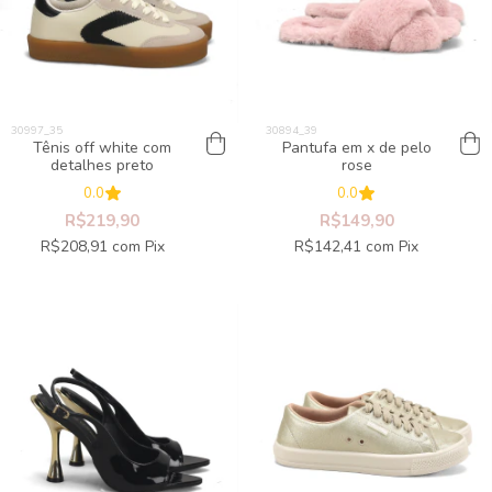
Tênis off white com
Pantufa em x de pelo
detalhes preto
rose
0.0
0.0
R$219,90
R$149,90
R$208,91
com
Pix
R$142,41
com
Pix