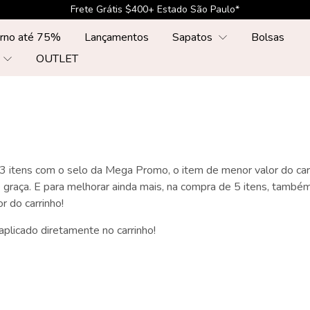
Frete Grátis $400+ Estado São Paulo*
erno até 75%
Lançamentos
Sapatos
Bolsas
r
OUTLET
itens com o selo da Mega Promo, o item de menor valor do carri
e graça. E para melhorar ainda mais, na compra de 5 itens, tamb
r do carrinho!
plicado diretamente no carrinho!