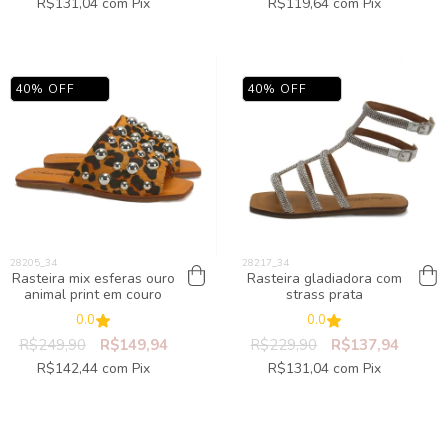
R$131,04
com
Pix
R$119,64
com
Pix
40
%
OFF
40
%
OFF
Rasteira mix esferas ouro
Rasteira gladiadora com
animal print em couro
strass prata
0.0
0.0
R$249,90
R$149,94
R$229,90
R$137,94
R$142,44
com
Pix
R$131,04
com
Pix