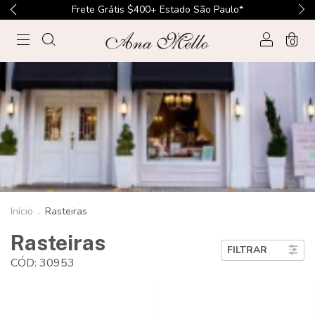
Frete Grátis $500+ Sul, Sudste, Centr-Oeste*
0
Início
.
Rasteiras
Rasteiras
FILTRAR
CÓD: 30953