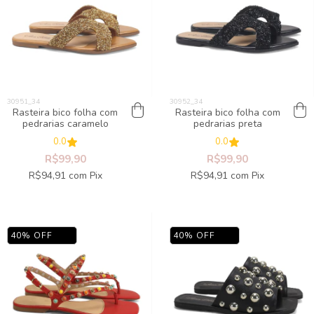
Rasteira bico folha com
Rasteira bico folha com
pedrarias caramelo
pedrarias preta
0.0
0.0
R$99,90
R$99,90
R$94,91
com
Pix
R$94,91
com
Pix
40
%
OFF
40
%
OFF