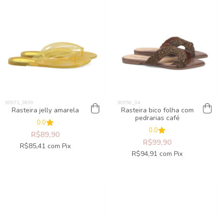
Rasteira jelly amarela
Rasteira bico folha com
pedrarias café
0.0
0.0
R$89,90
R$99,90
R$85,41
com
Pix
R$94,91
com
Pix