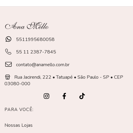
5511995680058
55 11 2387-7845
contato@anamello.com.br
Rua Jacirendi, 222 • Tatuapé • São Paulo - SP • CEP
03080-000
PARA VOCÊ:
Nossas Lojas