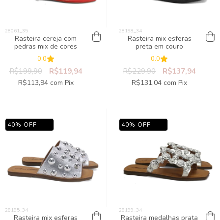
Rasteira cereja com
Rasteira mix esferas
pedras mix de cores
preta em couro
0.0
0.0
R$199,90
R$119,94
R$229,90
R$137,94
R$113,94
com
Pix
R$131,04
com
Pix
40
%
OFF
40
%
OFF
Rasteira mix esferas
Rasteira medalhas prata