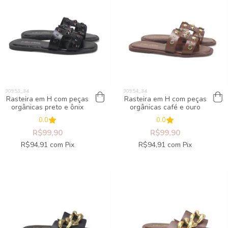
Rasteira em H com peças
Rasteira em H com peças
orgânicas preto e ônix
orgânicas café e ouro
0.0
0.0
R$99,90
R$99,90
R$94,91
com
Pix
R$94,91
com
Pix