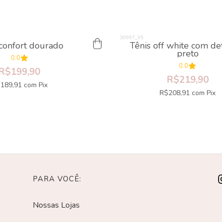
 confort dourado
Tênis off white com de
preto
0.0
0.0
R$199,90
R$219,90
189,91
com
Pix
R$208,91
com
Pix
PARA VOCÊ:
Nossas Lojas