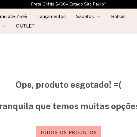
Frete Grátis $400+ Estado São Paulo*
erno até 75%
Lançamentos
Sapatos
Bolsas
r
OUTLET
Ops, produto esgotado! =(
tranquila que temos muitas opções
TODOS OS PRODUTOS