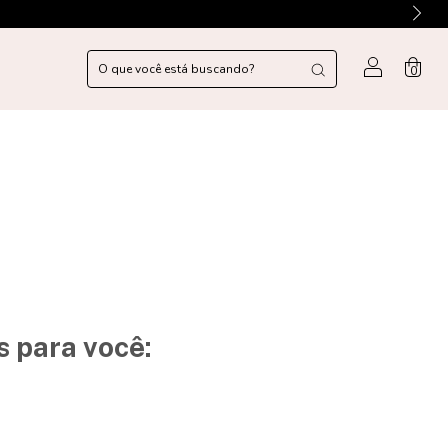
0
 para você: