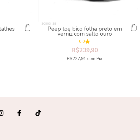
talhes
Peep toe bico folha preto em
verniz com salto ouro
0.0
R$239,90
R$227,91
com
Pix