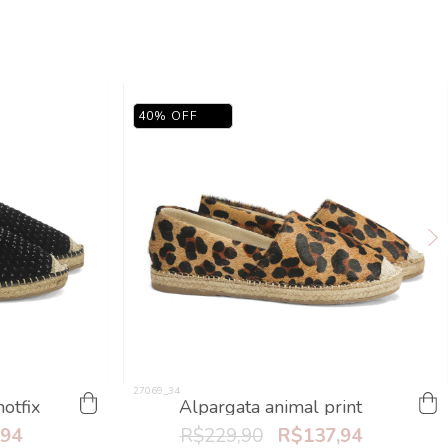
40
%
OFF
otfix
Alpargata animal print
,94
R$229,90
R$137,94