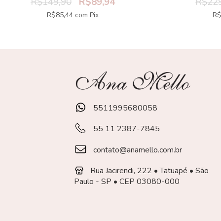
R$149,90
R$89,94
R$229
R$85,44
com
Pix
R$
5511995680058
55 11 2387-7845
contato@anamello.com.br
Rua Jacirendi, 222 • Tatuapé • São
Paulo - SP • CEP 03080-000