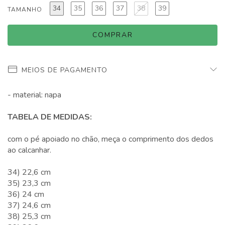
34
35
36
37
38
39
TAMANHO
MEIOS DE PAGAMENTO
- material: napa
TABELA DE MEDIDAS:
com o pé apoiado no chão, meça o comprimento dos dedos
ao calcanhar.
34) 22,6 cm
35) 23,3 cm
36) 24 cm
37) 24,6 cm
38) 25,3 cm