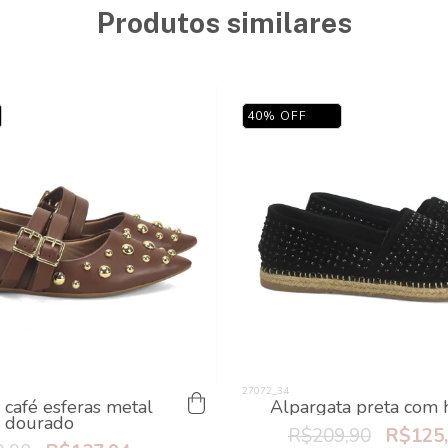
Produtos similares
40
%
OFF
 café esferas metal
Alpargata preta com h
dourado
R$209,90
R$125