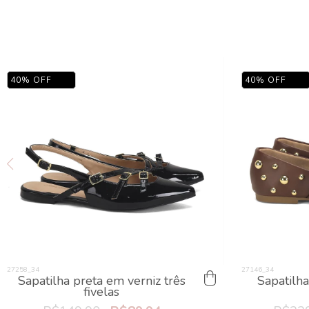
40
%
OFF
40
%
OFF
Sapatilha preta em verniz três
Sapatilha
fivelas