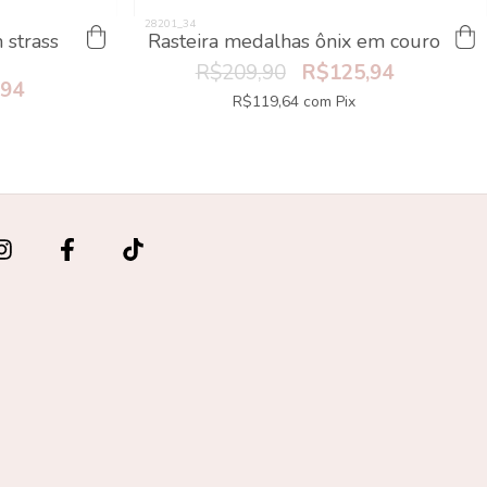
 strass
Rasteira medalhas ônix em couro
R$209,90
R$125,94
,94
R$119,64
com
Pix