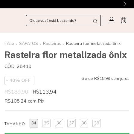
0
Início
.
SAPATOS
.
Rasteiras
.
Rasteira flor metalizada ônix
Rasteira flor metalizada ônix
CÓD: 28419
6
x de
R$18,99
sem juros
-
40
% OFF
R$189,90
R$113,94
R$108,24
com
Pix
34
35
36
37
38
39
TAMANHO