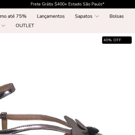
Frete Grátis $500+ Sul, Sudste, Centr-Oeste*
erno até 75%
Lançamentos
Sapatos
Bolsas
r
OUTLET
40
%
OFF