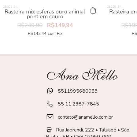
Rasteira mix esferas ouro animal
Rasteira e
print em couro
R$249,90
R$149,94
R$199
R$142,44
com
Pix
R$
5511995680058
55 11 2387-7845
contato@anamello.com.br
Rua Jacirendi, 222 • Tatuapé • São
Paulo - SP • CEP 03080-000