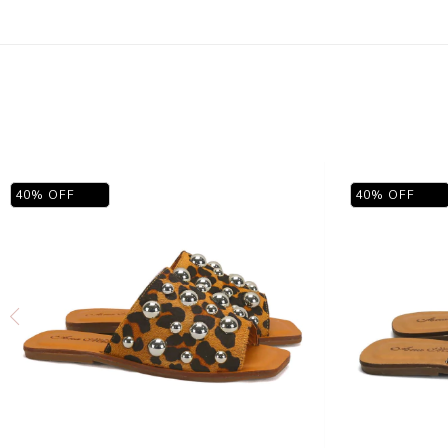
40
%
OFF
40
%
OFF