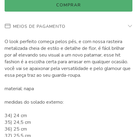
MEIOS DE PAGAMENTO
O look perfeito começa pelos pés, e com nossa rasteira
metalizada cheia de estilo e detalhe de flor, é fácil brilhar
por aí! elevando seu visual a um novo patamar, esse hit
fashion é a escolha certa para arrasar em qualquer ocasião.
você vai se apaixonar pela versatilidade e pelo glamour que
essa peça traz ao seu guarda-roupa.
material: napa
medidas do solado externo:
34) 24 cm
35) 24,5 cm
36) 25 cm
37) 25,5 cm