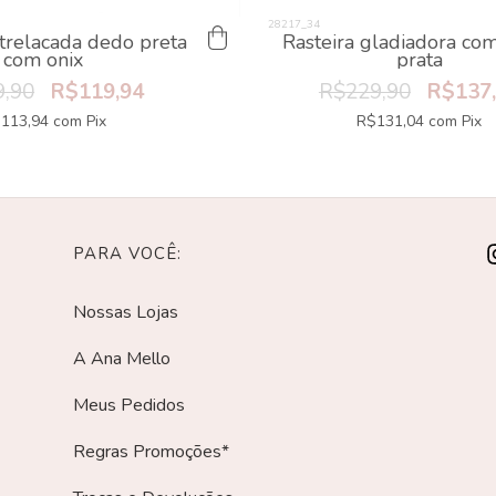
ntrelacada dedo preta
Rasteira gladiadora com
com onix
prata
,90
R$119,94
R$229,90
R$137
113,94
com
Pix
R$131,04
com
Pix
PARA VOCÊ:
Nossas Lojas
A Ana Mello
Meus Pedidos
Regras Promoções*